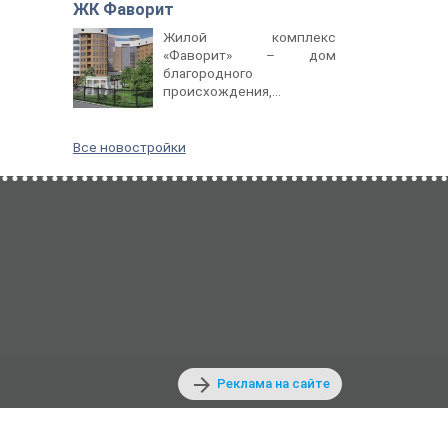
ЖК Фаворит
Жилой комплекс
«Фаворит» – дом
благородного
происхождения,...
Все новостройки
arrow_forward
Реклама на сайте