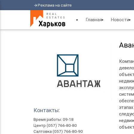
Реклама на сайте
arrow_forward
Главная
Новости
Ава
Компан
девело
объект
недви
экспл
систе
обеспе
этапах
Контакты:
следую
Время работы: 09-18
недвиж
Центр (057) 766-80-80
объект
Салтовка (057) 766-80-90