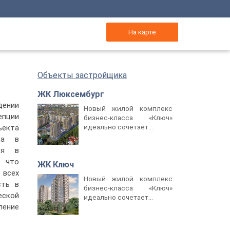
На карте
Объекты застройщика
ЖК Люксембург
дении
Новый жилой комплекс
епции
бизнес-класса «Ключ»
идеально сочетает...
ъекта
да в
ся в
 что
ЖК Ключ
 всех
Новый жилой комплекс
сть в
бизнес-класса «Ключ»
еской
идеально сочетает...
ление