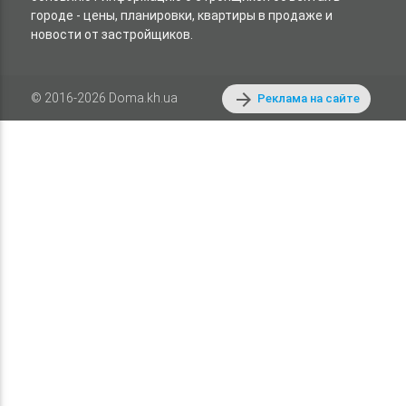
городе - цены, планировки, квартиры в продаже и
новости от застройщиков.
arrow_forward
© 2016-2026 Doma.kh.ua
Реклама на сайте