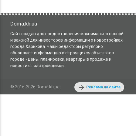
Doma.kh.ua
Сайт создан для предоставления максимально полной
и важной для инвесторов информации о новостройках
города Харькова. Наши редакторы регулярно
обновляют информацию о строящихся объектах в
городе - цены, планировки, квартиры в продаже и
новости от застройщиков.
arrow_forward
© 2016-2026 Doma.kh.ua
Реклама на сайте