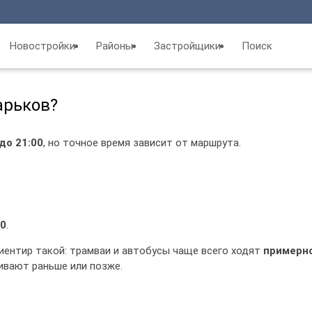
Новостройки
Районы
Застройщики
Поиск
арьков?
до 21:00
, но точное время зависит от маршрута.
00
.
иентир такой: трамваи и автобусы чаще всего ходят
примерно
ивают раньше или позже.