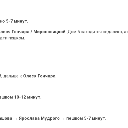
рно
5-7 минут
.
леся Гончара / Мироносицкой
. Дом 5 находится недалеко, э
идти пешком.
й
, дальше к
Олеся Гончара
.
ешком 10-12 минут.
башова → Ярослава Мудрого → пешком 5-7 минут.