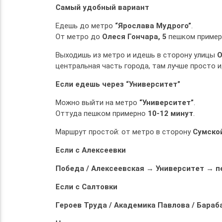
Самый удобный вариант
Едешь до метро
“Ярослава Мудрого”
.
От метро до
Олеся Гончара, 5
пешком приме
Выходишь из метро и идешь в сторону улицы
О
центральная часть города, там лучше просто 
Если едешь через “Университет”
Можно выйти на метро
“Университет”
.
Оттуда пешком примерно
10-12 минут
.
Маршрут простой: от метро в сторону
Сумско
Если с Алексеевки
Победа / Алексеевская → Университет → п
Если с Салтовки
Героев Труда / Академика Павлова / Бара