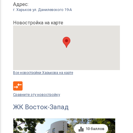
Адрес:
г. Харьков ул. Данилевского 19-А
Новостройка на карте
Все новостройки Харькова на карте
compare_arrows
Сравните эту новостройку
ЖК Восток-Запад
equalizer
10 баллов