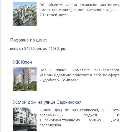
технологии с традиционными удобными
Об объекте: жилой комплекс «Аксиома»
природными материалами:
имеет три уровня, самая высокая секция —
20 этажей; всего...
Ограждающие конструкции и внутренние
перегородки возводятся из экологичного
материала – керамического кирпича.
Уникальные наружные системы утепления фасада
Похожие по цене:
уберегут Вашу квартиру от перепадов температур
цена от 34020 грн. до 41580 грн.
в период смены погодных условий.
Высококачественные оконные блоки с двойным
стеклопакетом, а также алюминиевые
ЖК Ключ
панорамные системы остекления гарантируют
Новый жилой комплекс бизнес-класса
максимальные тепло- и звукоизоляционные
«Ключ» идеально сочетает в себе комфорт
показатели.
и удобство. Комплекс...
Медная электрическая разводка гарантирует
оптимальные эксплуатационные характеристики.
Горизонтальная разводка системы отопления,
Жилой дом на улице Саржинская
выполненная из меди, обеспечивает удобство в
Жилой дом по ул.Саржинская, 2 – это
эксплуатации и долговечное функционирование.
современный подход к
Входные двери в квартиры выполнены из
высококачественному жилью. Дом
высокопрочного металла.
расположен...