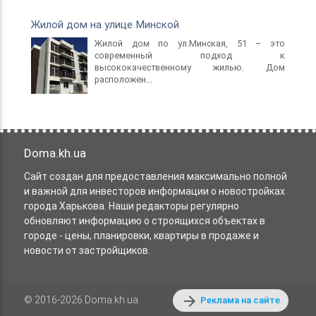
Эксплуатирующая организация
Жилой дом на улице Минской
Эксплуатирующая организация обеспечивает
оперативное решение всех вопросов связанных с
Жилой дом по ул.Минская, 51 – это
современный подход к
эксплуатацией здания:
высококачественному жилью. Дом
расположен...
Удобная схема единого платежа за все
коммунальные услуги.
Цены на газ, электроэнергию и воду
соответствуют государственным.
Безопасность жильцов и бесперебойное
Doma.kh.ua
функционирование всех инженерных систем.
Плановое обслуживание, а также оперативное
Сайт создан для предоставления максимально полной
решение проблем в аварийных случаях.
и важной для инвесторов информации о новостройках
Высококвалифицированные специалисты
города Харькова. Наши редакторы регулярно
устранят любые неполадки в Вашей квартире либо
обновляют информацию о строящихся объектах в
окажут помощь в решении бытовых проблем.
городе - цены, планировки, квартиры в продаже и
Постоянное поддержание чистоты в здании и на
новости от застройщиков.
прилегающей территории.
arrow_forward
© 2016-2026 Doma.kh.ua
Реклама на сайте