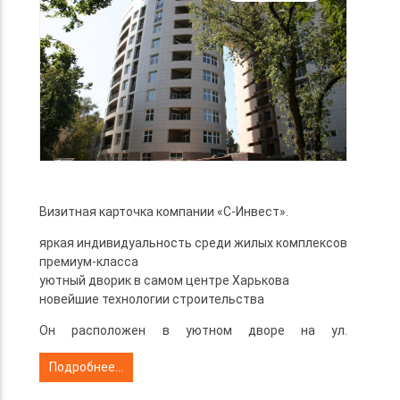
Визитная карточка компании «С-Инвест».
яркая индивидуальность среди жилых комплексов
премиум-класса
уютный дворик в самом центре Харькова
новейшие технологии строительства
Он расположен в уютном дворе на ул.
Данилевского, 19. Современная архитектура и
Подробнее...
дорогой интерьер подчеркивают особый статус
дома.