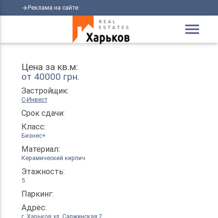
Реклама на сайте
arrow_forward
menu
Цена за кв.м:
от 40000 грн.
Застройщик:
С-Инвест
Срок сдачи:
Класс:
Бизнес+
Материал:
Керамический кирпич
Этажность:
5
Паркинг:
Адрес:
г. Харьков ул. Саржинская 2