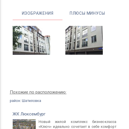
чистый керамический кирпич. Толщина стены 38
см. плюс дополнительное утепление фасада.
ИЗОБРАЖЕНИЯ
ПЛЮСЫ МИНУСЫ
В квартирах предусмотрены французские окна,
которые обращены прямо на зеленый массив в
котором существует уникальный микроклимат,
что обеспечивает постоянный свежий воздух.
Автономная система отопления и подачи горячей
воды в каждой квартире.
В доме предусмотрен закрытый внутренний
палисадник.
Похожие по расположению:
район: Шатиловка
ЖК Люксембург
Новый жилой комплекс бизнес-класса
«Ключ» идеально сочетает в себе комфорт