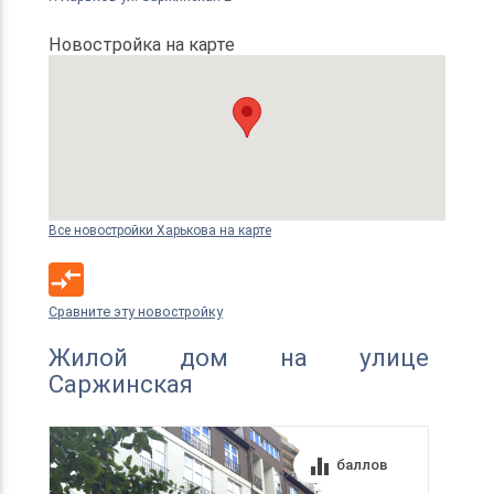
Новостройка на карте
Все новостройки Харькова на карте
compare_arrows
Сравните эту новостройку
Жилой дом на улице
Саржинская
equalizer
баллов